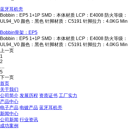
蓝牙耳机壳
Bobbin：EP5 1+1P SMD：本体材质 LCP：E4008 防火等级：
UL94_V0 颜色：黑色 针脚材质：C5191 针脚拉力：4.0KG Min
Bobbin骨架：EP5
Bobbin：EP5 1+1P SMD：本体材质 LCP：E4008 防火等级：
UL94_V0 颜色：黑色 针脚材质：C5191 针脚拉力：4.0KG Min
上一页
1
2
…
5
下一页
首页
关于我们
公司简介
发展历程
资质证书
工厂实力
产品中心
电子产品
电镀产品
蓝牙耳机壳
新闻中心
公司新闻
行业资讯
成功案例