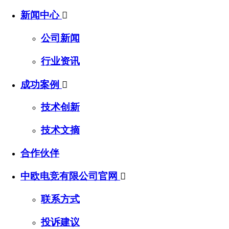
新闻中心

公司新闻
行业资讯
成功案例

技术创新
技术文摘
合作伙伴
中欧电竞有限公司官网

联系方式
投诉建议